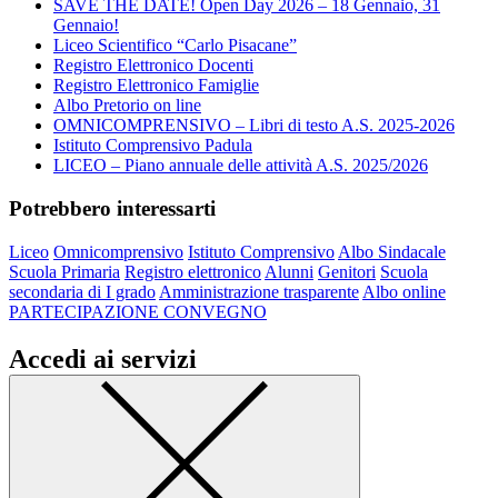
SAVE THE DATE! Open Day 2026 – 18 Gennaio, 31
Gennaio!
Liceo Scientifico “Carlo Pisacane”
Registro Elettronico Docenti
Registro Elettronico Famiglie
Albo Pretorio on line
OMNICOMPRENSIVO – Libri di testo A.S. 2025-2026
Istituto Comprensivo Padula
LICEO – Piano annuale delle attività A.S. 2025/2026
Potrebbero interessarti
Liceo
Omnicomprensivo
Istituto Comprensivo
Albo Sindacale
Scuola Primaria
Registro elettronico
Alunni
Genitori
Scuola
secondaria di I grado
Amministrazione trasparente
Albo online
PARTECIPAZIONE CONVEGNO
Accedi ai servizi