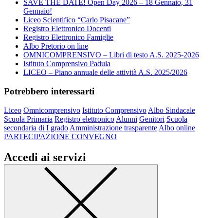
SAVE THE DATE! Open Day 2026 – 18 Gennaio, 31
Gennaio!
Liceo Scientifico “Carlo Pisacane”
Registro Elettronico Docenti
Registro Elettronico Famiglie
Albo Pretorio on line
OMNICOMPRENSIVO – Libri di testo A.S. 2025-2026
Istituto Comprensivo Padula
LICEO – Piano annuale delle attività A.S. 2025/2026
Potrebbero interessarti
Liceo
Omnicomprensivo
Istituto Comprensivo
Albo Sindacale
Scuola Primaria
Registro elettronico
Alunni
Genitori
Scuola
secondaria di I grado
Amministrazione trasparente
Albo online
PARTECIPAZIONE CONVEGNO
Accedi ai servizi