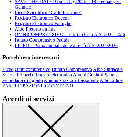
SAVE THE DATE! Open Day 2026 – 18 Gennaio, 31
Gennaio!
Liceo Scientifico “Carlo Pisacane”
Registro Elettronico Docenti
Registro Elettronico Famiglie
Albo Pretorio on line
OMNICOMPRENSIVO – Libri di testo A.S. 2025-2026
Istituto Comprensivo Padula
LICEO – Piano annuale delle attività A.S. 2025/2026
Potrebbero interessarti
Liceo
Omnicomprensivo
Istituto Comprensivo
Albo Sindacale
Scuola Primaria
Registro elettronico
Alunni
Genitori
Scuola
secondaria di I grado
Amministrazione trasparente
Albo online
PARTECIPAZIONE CONVEGNO
Accedi ai servizi