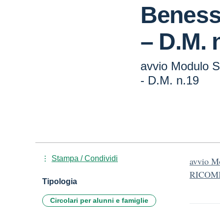
Beness
– D.M. 
avvio Modulo S
- D.M. n.19
Stampa / Condividi
avvio Mo
RICOM
Tipologia
Circolari per alunni e famiglie