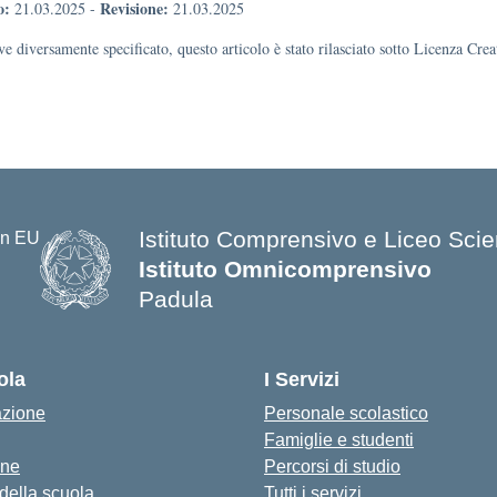
o:
Revisione:
21.03.2025
-
21.03.2025
e diversamente specificato, questo articolo è stato rilasciato sotto Licenza Cr
Istituto Comprensivo e Liceo Scien
Istituto Omnicomprensivo
Padula
ola
I Servizi
azione
Personale scolastico
Famiglie e studenti
one
Percorsi di studio
 della scuola
Tutti i servizi