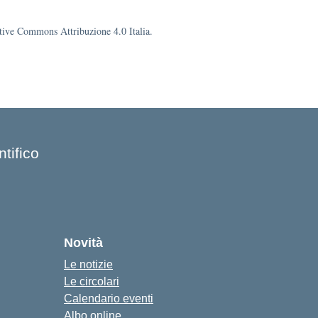
eative Commons Attribuzione 4.0 Italia.
tifico
Novità
Le notizie
Le circolari
Calendario eventi
Albo online