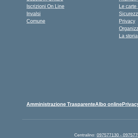
Iscrizioni On Line
Le carte
Invalsi
Sicurez
Comune
Privacy
Organiz
La storia
Amministrazione Trasparente
Albo online
Privac
Centralino:
097577130 - 09757