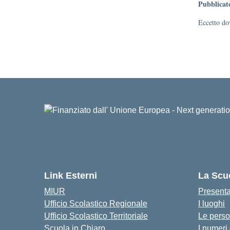
Pubblicat
Eccetto dov
Link Esterni
La Scu
MIUR
Present
Ufficio Scolastico Regionale
I luoghi
Ufficio Scolastico Territoriale
Le pers
Scuola in Chiaro
I numeri