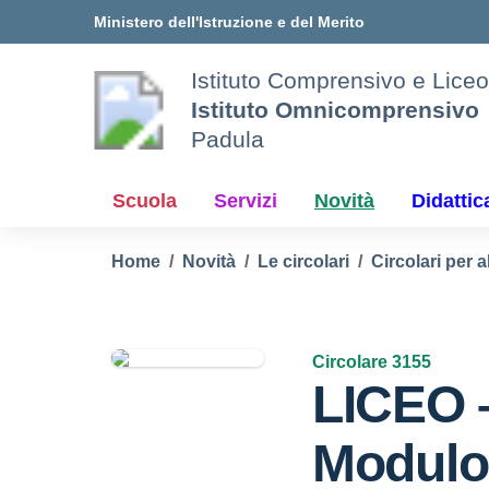
Vai ai contenuti
Vai al menu di navigazione
Vai al footer
Ministero dell'Istruzione e del Merito
Istituto Comprensivo e Liceo
Istituto Omnicomprensivo
Padula
Scuola
Servizi
Novità
Didattic
Home
Novità
Le circolari
Circolari per a
Circolare 3155
LICEO 
Modulo