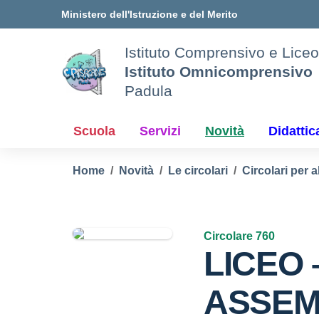
Vai ai contenuti
Vai al menu di navigazione
Vai al footer
Ministero dell'Istruzione e del Merito
Istituto Comprensivo e Liceo
Istituto Omnicomprensivo
Padula
Scuola
Servizi
Novità
Didattic
Home
Novità
Le circolari
Circolari per a
Circolare 760
LICEO 
ASSEM