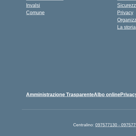
Invalsi
Sicurez
Comune
Privacy
Organiz
La storia
Amministrazione Trasparente
Albo online
Privac
Centralino:
097577130 - 09757