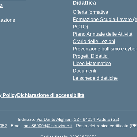
Didattica
za
Offerta formativa
Formazione Scuola-Lavoro (
zazione
PCTO)
Piano Annuale delle Attività
Orario delle Lezioni
Prevenzione bullismo e cyber
Progetti Didattici
Liceo Matematico
Documenti
Le schede didattiche
y Policy
Dichiarazione di accessibilità
Indirizzo:
Via Dante Alighieri, 32 - 84034 Padula (Sa)
7052
Email:
saic86900d@istruzione.it
Posta elettronica certificata (P