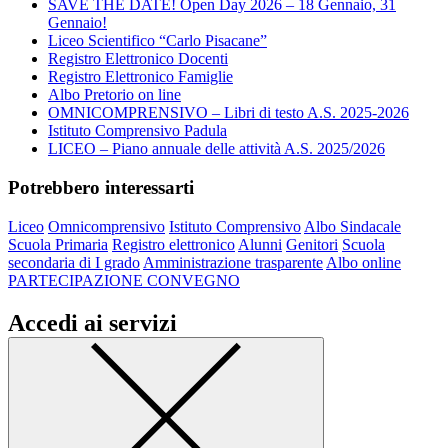
SAVE THE DATE! Open Day 2026 – 18 Gennaio, 31
Gennaio!
Liceo Scientifico “Carlo Pisacane”
Registro Elettronico Docenti
Registro Elettronico Famiglie
Albo Pretorio on line
OMNICOMPRENSIVO – Libri di testo A.S. 2025-2026
Istituto Comprensivo Padula
LICEO – Piano annuale delle attività A.S. 2025/2026
Potrebbero interessarti
Liceo
Omnicomprensivo
Istituto Comprensivo
Albo Sindacale
Scuola Primaria
Registro elettronico
Alunni
Genitori
Scuola
secondaria di I grado
Amministrazione trasparente
Albo online
PARTECIPAZIONE CONVEGNO
Accedi ai servizi