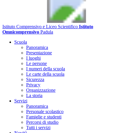
Istituto Comprensivo e Liceo Scientifico
Istituto
Omnicomprensivo
Padula
Scuola
Panoramica
Presentazione
I luoghi
Le persone
I numeri della scuola
Le carte della scuola
Sicurezza
Privacy
Organizzazione
La storia
Servizi
Panoramica
Personale scolastico
Famiglie e studenti
Percorsi di studio
Tutti i servizi
Novità