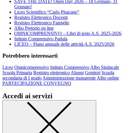
SAVE THE DATE! Open Day 2026 – 18 Gennaio, 31
Gennaio!
Liceo Scientifico “Carlo Pisacane”
Registro Elettronico Docenti
Registro Elettronico Famiglie
Albo Pretorio on line
OMNICOMPRENSIVO – Libri di testo A.S. 2025-2026
Istituto Comprensivo Padula
LICEO – Piano annuale delle attività A.S. 2025/2026
Potrebbero interessarti
Liceo
Omnicomprensivo
Istituto Comprensivo
Albo Sindacale
Scuola Primaria
Registro elettronico
Alunni
Genitori
Scuola
secondaria di I grado
Amministrazione trasparente
Albo online
PARTECIPAZIONE CONVEGNO
Accedi ai servizi