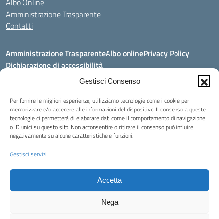
Albo Online
Amministrazione Trasparente
Contatti
Amministrazione Trasparente
Albo online
Privacy Policy
Dichiarazione di accessibilità
Gestisci Consenso
Seguici su:
Per fornire le migliori esperienze, utilizziamo tecnologie come i cookie per
memorizzare e/o accedere alle informazioni del dispositivo. Il consenso a queste
Indirizzo:
Via Dante Alighieri, 32 - 84034 Padula (Sa)
tecnologie ci permetterà di elaborare dati come il comportamento di navigazione
Centralino:
097577130 - 097577052
o ID unici su questo sito. Non acconsentire o ritirare il consenso può influire
Email:
saic86900d@istruzione.it
negativamente su alcune caratteristiche e funzioni.
Posta elettronica certificata (PEC):
saic86900d@pec.istruzione.it
Gestisci servizi
Codice fiscale: 92006850652
Codice meccanografico:
SAIC86900D - SAPS070007
Accetta
Codice unico di fatturazione (CUF): UFV098
Nega