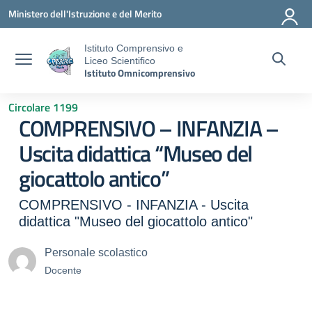
Vai ai contenuti
Vai al menu di navigazione
Vai al footer
Ministero dell'Istruzione e del Merito
Istituto Comprensivo e
Liceo Scientifico
Istituto Omnicomprensivo
Circolare 1199
COMPRENSIVO – INFANZIA –
Uscita didattica “Museo del
giocattolo antico”
COMPRENSIVO - INFANZIA - Uscita
didattica "Museo del giocattolo antico"
Personale scolastico
Docente