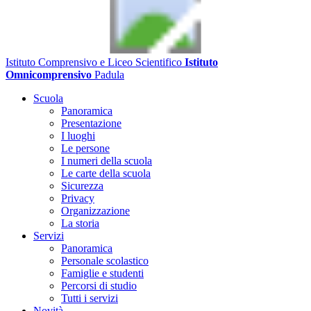
Istituto Comprensivo e Liceo Scientifico
Istituto
Omnicomprensivo
Padula
Scuola
Panoramica
Presentazione
I luoghi
Le persone
I numeri della scuola
Le carte della scuola
Sicurezza
Privacy
Organizzazione
La storia
Servizi
Panoramica
Personale scolastico
Famiglie e studenti
Percorsi di studio
Tutti i servizi
Novità