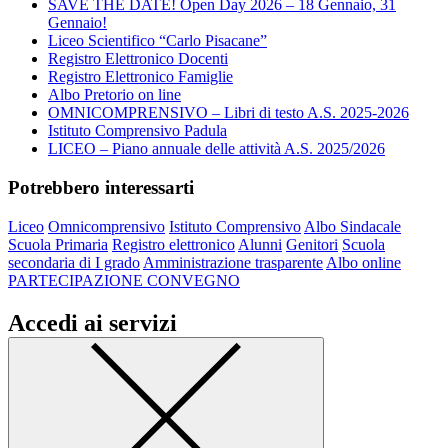
SAVE THE DATE! Open Day 2026 – 18 Gennaio, 31
Gennaio!
Liceo Scientifico “Carlo Pisacane”
Registro Elettronico Docenti
Registro Elettronico Famiglie
Albo Pretorio on line
OMNICOMPRENSIVO – Libri di testo A.S. 2025-2026
Istituto Comprensivo Padula
LICEO – Piano annuale delle attività A.S. 2025/2026
Potrebbero interessarti
Liceo
Omnicomprensivo
Istituto Comprensivo
Albo Sindacale
Scuola Primaria
Registro elettronico
Alunni
Genitori
Scuola
secondaria di I grado
Amministrazione trasparente
Albo online
PARTECIPAZIONE CONVEGNO
Accedi ai servizi