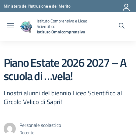
Vai ai contenuti
Vai al menu di navigazione
Vai al footer
Ministero dell'Istruzione e del Merito
Istituto Comprensivo e Liceo
Scientifico
Istituto Omnicomprensivo
Piano Estate 2026 2027 – A
scuola di …vela!
I nostri alunni del biennio Liceo Scientifico al
Circolo Velico di Sapri!
Personale scolastico
Docente