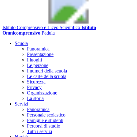
Istituto Comprensivo e Liceo Scientifico
Istituto
Omnicomprensivo
Padula
Scuola
Panoramica
Presentazione
I luoghi
Le persone
I numeri della scuola
Le carte della scuola
Sicurezza
Privacy
Organizzazione
La storia
Servizi
Panoramica
Personale scolastico
Famiglie e studenti
Percorsi di studio
Tutti i servizi
Novità