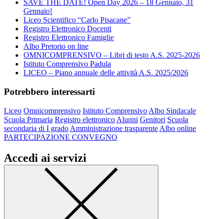
SAVE THE DATE! Open Day 2026 – 18 Gennaio, 31
Gennaio!
Liceo Scientifico “Carlo Pisacane”
Registro Elettronico Docenti
Registro Elettronico Famiglie
Albo Pretorio on line
OMNICOMPRENSIVO – Libri di testo A.S. 2025-2026
Istituto Comprensivo Padula
LICEO – Piano annuale delle attività A.S. 2025/2026
Potrebbero interessarti
Liceo
Omnicomprensivo
Istituto Comprensivo
Albo Sindacale
Scuola Primaria
Registro elettronico
Alunni
Genitori
Scuola
secondaria di I grado
Amministrazione trasparente
Albo online
PARTECIPAZIONE CONVEGNO
Accedi ai servizi