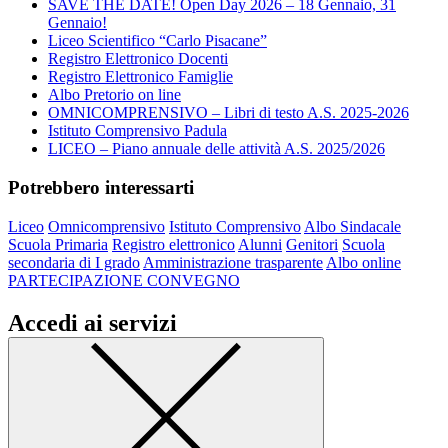
SAVE THE DATE! Open Day 2026 – 18 Gennaio, 31
Gennaio!
Liceo Scientifico “Carlo Pisacane”
Registro Elettronico Docenti
Registro Elettronico Famiglie
Albo Pretorio on line
OMNICOMPRENSIVO – Libri di testo A.S. 2025-2026
Istituto Comprensivo Padula
LICEO – Piano annuale delle attività A.S. 2025/2026
Potrebbero interessarti
Liceo
Omnicomprensivo
Istituto Comprensivo
Albo Sindacale
Scuola Primaria
Registro elettronico
Alunni
Genitori
Scuola
secondaria di I grado
Amministrazione trasparente
Albo online
PARTECIPAZIONE CONVEGNO
Accedi ai servizi