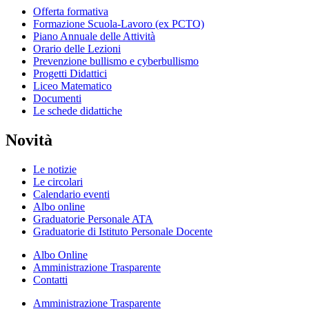
Offerta formativa
Formazione Scuola-Lavoro (ex PCTO)
Piano Annuale delle Attività
Orario delle Lezioni
Prevenzione bullismo e cyberbullismo
Progetti Didattici
Liceo Matematico
Documenti
Le schede didattiche
Novità
Le notizie
Le circolari
Calendario eventi
Albo online
Graduatorie Personale ATA
Graduatorie di Istituto Personale Docente
Albo Online
Amministrazione Trasparente
Contatti
Amministrazione Trasparente