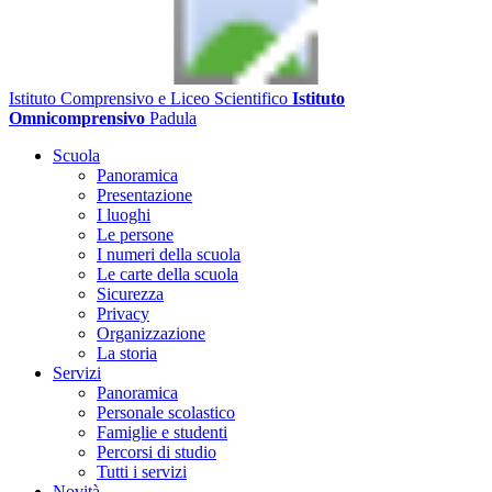
Istituto Comprensivo e Liceo Scientifico
Istituto
Omnicomprensivo
Padula
Scuola
Panoramica
Presentazione
I luoghi
Le persone
I numeri della scuola
Le carte della scuola
Sicurezza
Privacy
Organizzazione
La storia
Servizi
Panoramica
Personale scolastico
Famiglie e studenti
Percorsi di studio
Tutti i servizi
Novità