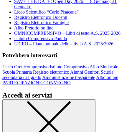
SAVE THE DATE! Open Day 2026 – 18 Gennaio, 31
Gennaio!
Liceo Scientifico “Carlo Pisacane”
Registro Elettronico Docenti
Registro Elettronico Famiglie
Albo Pretorio on line
OMNICOMPRENSIVO – Libri di testo A.S. 2025-2026
Istituto Comprensivo Padula
LICEO – Piano annuale delle attività A.S. 2025/2026
Potrebbero interessarti
Liceo
Omnicomprensivo
Istituto Comprensivo
Albo Sindacale
Scuola Primaria
Registro elettronico
Alunni
Genitori
Scuola
secondaria di I grado
Amministrazione trasparente
Albo online
PARTECIPAZIONE CONVEGNO
Accedi ai servizi