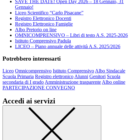
SAVE THE DATE! Open Day 2026 – 18 Gennaio, 31
Gennaio!
Liceo Scientifico “Carlo Pisacane”
Registro Elettronico Docenti
Registro Elettronico Famiglie
Albo Pretorio on line
OMNICOMPRENSIVO – Libri di testo A.S. 2025-2026
Istituto Comprensivo Padula
LICEO – Piano annuale delle attività A.S. 2025/2026
Potrebbero interessarti
Liceo
Omnicomprensivo
Istituto Comprensivo
Albo Sindacale
Scuola Primaria
Registro elettronico
Alunni
Genitori
Scuola
secondaria di I grado
Amministrazione trasparente
Albo online
PARTECIPAZIONE CONVEGNO
Accedi ai servizi