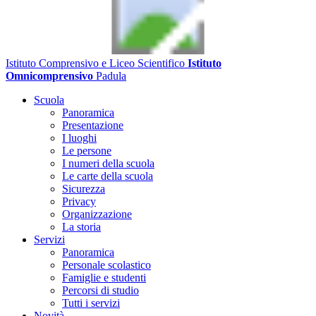
Istituto Comprensivo e Liceo Scientifico
Istituto
Omnicomprensivo
Padula
Scuola
Panoramica
Presentazione
I luoghi
Le persone
I numeri della scuola
Le carte della scuola
Sicurezza
Privacy
Organizzazione
La storia
Servizi
Panoramica
Personale scolastico
Famiglie e studenti
Percorsi di studio
Tutti i servizi
Novità