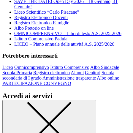
SAVE THE DATE! Open Day 2026 – 18 Gennaio, 31
Gennaio!
Liceo Scientifico “Carlo Pisacane”
Registro Elettronico Docenti
Registro Elettronico Famiglie
Albo Pretorio on line
OMNICOMPRENSIVO – Libri di testo A.S. 2025-2026
Istituto Comprensivo Padula
LICEO – Piano annuale delle attività A.S. 2025/2026
Potrebbero interessarti
Liceo
Omnicomprensivo
Istituto Comprensivo
Albo Sindacale
Scuola Primaria
Registro elettronico
Alunni
Genitori
Scuola
secondaria di I grado
Amministrazione trasparente
Albo online
PARTECIPAZIONE CONVEGNO
Accedi ai servizi