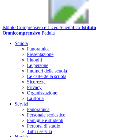
Istituto Comprensivo e Liceo Scientifico
Istituto
Omnicomprensivo
Padula
Scuola
Panoramica
Presentazione
I luoghi
Le persone
I numeri della scuola
Le carte della scuola
Sicurezza
Privacy
Organizzazione
La storia
Servizi
Panoramica
Personale scolastico
Famiglie e studenti
Percorsi di studio
Tutti i servizi
Novità