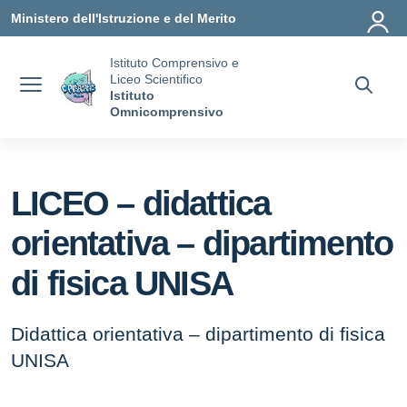
Vai ai contenuti
Vai al menu di navigazione
Vai al footer
Ministero dell'Istruzione e del Merito
Istituto Comprensivo e
Liceo Scientifico
Istituto
Omnicomprensivo
LICEO – didattica
orientativa – dipartimento
di fisica UNISA
Didattica orientativa – dipartimento di fisica
UNISA