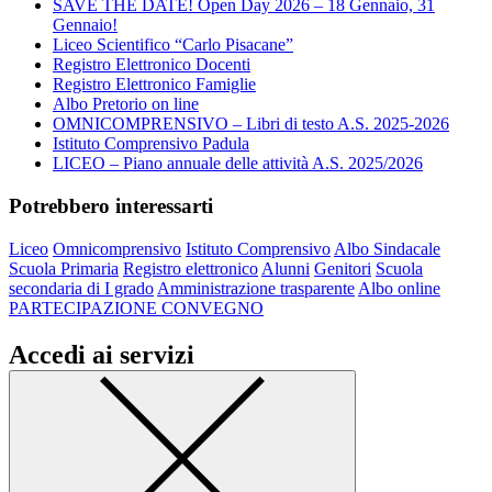
SAVE THE DATE! Open Day 2026 – 18 Gennaio, 31
Gennaio!
Liceo Scientifico “Carlo Pisacane”
Registro Elettronico Docenti
Registro Elettronico Famiglie
Albo Pretorio on line
OMNICOMPRENSIVO – Libri di testo A.S. 2025-2026
Istituto Comprensivo Padula
LICEO – Piano annuale delle attività A.S. 2025/2026
Potrebbero interessarti
Liceo
Omnicomprensivo
Istituto Comprensivo
Albo Sindacale
Scuola Primaria
Registro elettronico
Alunni
Genitori
Scuola
secondaria di I grado
Amministrazione trasparente
Albo online
PARTECIPAZIONE CONVEGNO
Accedi ai servizi