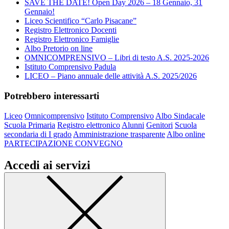
SAVE THE DATE! Open Day 2026 – 18 Gennaio, 31
Gennaio!
Liceo Scientifico “Carlo Pisacane”
Registro Elettronico Docenti
Registro Elettronico Famiglie
Albo Pretorio on line
OMNICOMPRENSIVO – Libri di testo A.S. 2025-2026
Istituto Comprensivo Padula
LICEO – Piano annuale delle attività A.S. 2025/2026
Potrebbero interessarti
Liceo
Omnicomprensivo
Istituto Comprensivo
Albo Sindacale
Scuola Primaria
Registro elettronico
Alunni
Genitori
Scuola
secondaria di I grado
Amministrazione trasparente
Albo online
PARTECIPAZIONE CONVEGNO
Accedi ai servizi