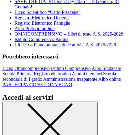
SAVE THE DATE! Open Day 2026 – 18 Gennaio, 31
Gennaio!
Liceo Scientifico “Carlo Pisacane”
Registro Elettronico Docenti
Registro Elettronico Famiglie
Albo Pretorio on line
OMNICOMPRENSIVO – Libri di testo A.S. 2025-2026
Istituto Comprensivo Padula
LICEO – Piano annuale delle attività A.S. 2025/2026
Potrebbero interessarti
Liceo
Omnicomprensivo
Istituto Comprensivo
Albo Sindacale
Scuola Primaria
Registro elettronico
Alunni
Genitori
Scuola
secondaria di I grado
Amministrazione trasparente
Albo online
PARTECIPAZIONE CONVEGNO
Accedi ai servizi