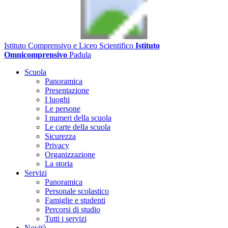
Istituto Comprensivo e Liceo Scientifico
Istituto
Omnicomprensivo
Padula
Scuola
Panoramica
Presentazione
I luoghi
Le persone
I numeri della scuola
Le carte della scuola
Sicurezza
Privacy
Organizzazione
La storia
Servizi
Panoramica
Personale scolastico
Famiglie e studenti
Percorsi di studio
Tutti i servizi
Novità