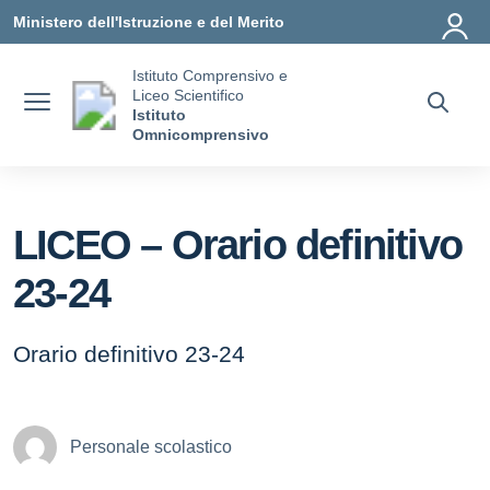
Vai ai contenuti
Vai al menu di navigazione
Vai al footer
Ministero dell'Istruzione e del Merito
Istituto Comprensivo e
Liceo Scientifico
Istituto
Omnicomprensivo
LICEO – Orario definitivo
23-24
Orario definitivo 23-24
Personale scolastico