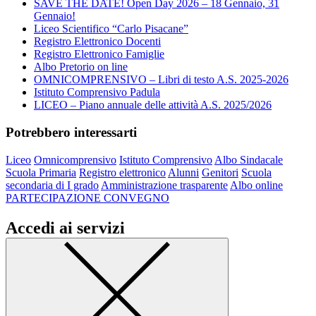
SAVE THE DATE! Open Day 2026 – 18 Gennaio, 31
Gennaio!
Liceo Scientifico “Carlo Pisacane”
Registro Elettronico Docenti
Registro Elettronico Famiglie
Albo Pretorio on line
OMNICOMPRENSIVO – Libri di testo A.S. 2025-2026
Istituto Comprensivo Padula
LICEO – Piano annuale delle attività A.S. 2025/2026
Potrebbero interessarti
Liceo
Omnicomprensivo
Istituto Comprensivo
Albo Sindacale
Scuola Primaria
Registro elettronico
Alunni
Genitori
Scuola
secondaria di I grado
Amministrazione trasparente
Albo online
PARTECIPAZIONE CONVEGNO
Accedi ai servizi