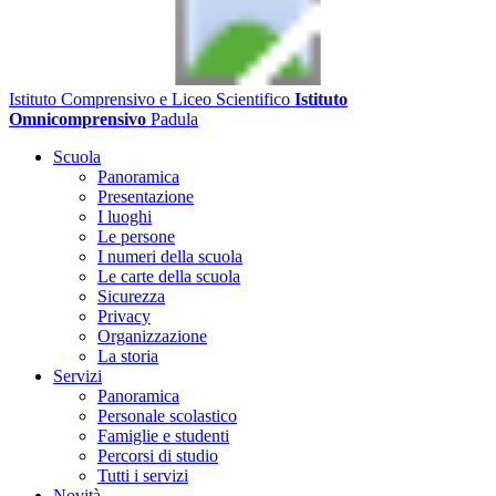
Istituto Comprensivo e Liceo Scientifico
Istituto
Omnicomprensivo
Padula
Scuola
Panoramica
Presentazione
I luoghi
Le persone
I numeri della scuola
Le carte della scuola
Sicurezza
Privacy
Organizzazione
La storia
Servizi
Panoramica
Personale scolastico
Famiglie e studenti
Percorsi di studio
Tutti i servizi
Novità