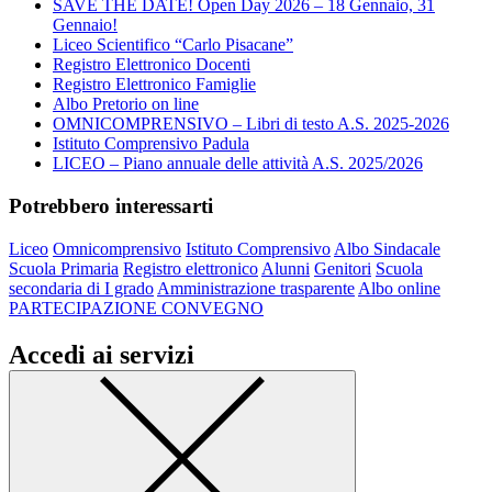
SAVE THE DATE! Open Day 2026 – 18 Gennaio, 31
Gennaio!
Liceo Scientifico “Carlo Pisacane”
Registro Elettronico Docenti
Registro Elettronico Famiglie
Albo Pretorio on line
OMNICOMPRENSIVO – Libri di testo A.S. 2025-2026
Istituto Comprensivo Padula
LICEO – Piano annuale delle attività A.S. 2025/2026
Potrebbero interessarti
Liceo
Omnicomprensivo
Istituto Comprensivo
Albo Sindacale
Scuola Primaria
Registro elettronico
Alunni
Genitori
Scuola
secondaria di I grado
Amministrazione trasparente
Albo online
PARTECIPAZIONE CONVEGNO
Accedi ai servizi