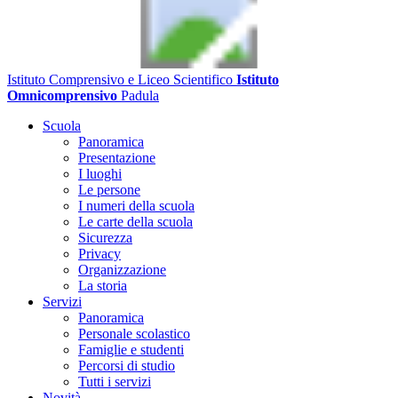
Istituto Comprensivo e Liceo Scientifico
Istituto
Omnicomprensivo
Padula
Scuola
Panoramica
Presentazione
I luoghi
Le persone
I numeri della scuola
Le carte della scuola
Sicurezza
Privacy
Organizzazione
La storia
Servizi
Panoramica
Personale scolastico
Famiglie e studenti
Percorsi di studio
Tutti i servizi
Novità