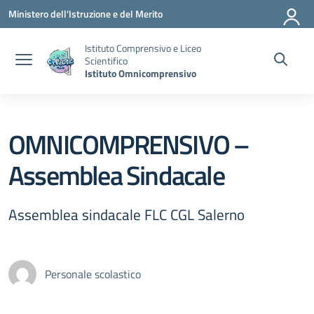
Vai ai contenuti
Vai al menu di navigazione
Vai al footer
Ministero dell'Istruzione e del Merito
Istituto Comprensivo e Liceo
Scientifico
Istituto Omnicomprensivo
OMNICOMPRENSIVO –
Assemblea Sindacale
Assemblea sindacale FLC CGL Salerno
Personale scolastico