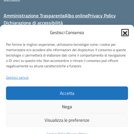
Amministrazione Trasparente
Albo online
Privacy Policy
Dichiarazione di accessibilità
Gestisci Consenso
Seguici su:
Per fornire le migliori esperienze, utilizziamo tecnologie come i cookie per
memorizzare e/o accedere alle informazioni del dispositivo. Il consenso a queste
Indirizzo:
Via Dante Alighieri, 32 - 84034 Padula (Sa)
tecnologie ci permetterà di elaborare dati come il comportamento di navigazione
Centralino:
097577130 - 097577052
o ID unici su questo sito. Non acconsentire o ritirare il consenso può influire
Email:
saic86900d@istruzione.it
negativamente su alcune caratteristiche e funzioni.
Posta elettronica certificata (PEC):
saic86900d@pec.istruzione.it
Gestisci servizi
Codice fiscale: 92006850652
Codice meccanografico:
SAIC86900D - SAPS070007
Accetta
Codice unico di fatturazione (CUF): UFV098
Nega
Idea e progetto di Designers Italia
Visualizza le preferenze
Cookie Policy
Privacy Policy