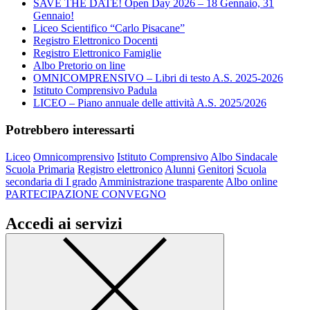
SAVE THE DATE! Open Day 2026 – 18 Gennaio, 31
Gennaio!
Liceo Scientifico “Carlo Pisacane”
Registro Elettronico Docenti
Registro Elettronico Famiglie
Albo Pretorio on line
OMNICOMPRENSIVO – Libri di testo A.S. 2025-2026
Istituto Comprensivo Padula
LICEO – Piano annuale delle attività A.S. 2025/2026
Potrebbero interessarti
Liceo
Omnicomprensivo
Istituto Comprensivo
Albo Sindacale
Scuola Primaria
Registro elettronico
Alunni
Genitori
Scuola
secondaria di I grado
Amministrazione trasparente
Albo online
PARTECIPAZIONE CONVEGNO
Accedi ai servizi