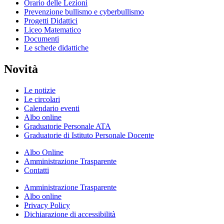
Orario delle Lezioni
Prevenzione bullismo e cyberbullismo
Progetti Didattici
Liceo Matematico
Documenti
Le schede didattiche
Novità
Le notizie
Le circolari
Calendario eventi
Albo online
Graduatorie Personale ATA
Graduatorie di Istituto Personale Docente
Albo Online
Amministrazione Trasparente
Contatti
Amministrazione Trasparente
Albo online
Privacy Policy
Dichiarazione di accessibilità