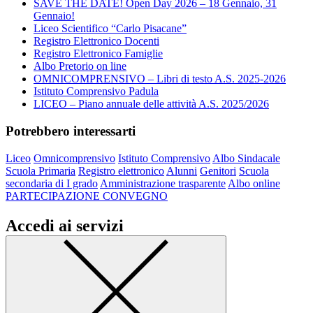
SAVE THE DATE! Open Day 2026 – 18 Gennaio, 31
Gennaio!
Liceo Scientifico “Carlo Pisacane”
Registro Elettronico Docenti
Registro Elettronico Famiglie
Albo Pretorio on line
OMNICOMPRENSIVO – Libri di testo A.S. 2025-2026
Istituto Comprensivo Padula
LICEO – Piano annuale delle attività A.S. 2025/2026
Potrebbero interessarti
Liceo
Omnicomprensivo
Istituto Comprensivo
Albo Sindacale
Scuola Primaria
Registro elettronico
Alunni
Genitori
Scuola
secondaria di I grado
Amministrazione trasparente
Albo online
PARTECIPAZIONE CONVEGNO
Accedi ai servizi