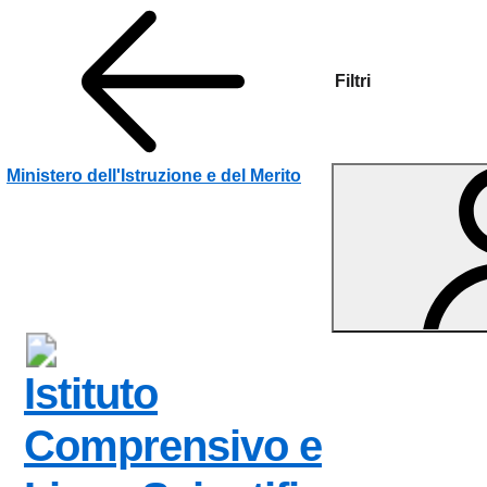
Filtri
Vai ai contenuti
Vai al menu di navigazione
Vai al footer
Ministero dell'Istruzione e del Merito
Istituto
Comprensivo e