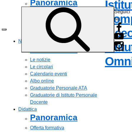
Panoramica
Istit
Seguici
Personale scolastico
Comp
su:
Famiglie e studenti
Percorsi di studio
Liceo
Tutti i servizi
Novità
Istit
Panoramica
Omni
Le notizie
Le circolari
Calendario eventi
Albo online
Graduatorie Personale ATA
Graduatorie di Istituto Personale
Docente
Didattica
Panoramica
Offerta formativa