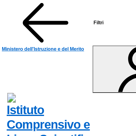
Filtri
Vai ai contenuti
Vai al menu di navigazione
Vai al footer
Ministero dell'Istruzione e del Merito
Istituto
Comprensivo e