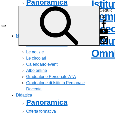
Panoramica
Istit
Seguici
Personale scolastico
Comp
su:
Famiglie e studenti
Percorsi di studio
Liceo
Tutti i servizi
Novità
Istit
Panoramica
Omni
Le notizie
Le circolari
Calendario eventi
Albo online
Graduatorie Personale ATA
Graduatorie di Istituto Personale
Docente
Didattica
Panoramica
Offerta formativa