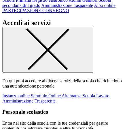
Scuola Primaria
Registro elettronico
Alunni
Genitori
Scuola
secondaria di I grado
Amministrazione trasparente
Albo online
PARTECIPAZIONE CONVEGNO
Accedi ai servizi
Da qui puoi accedere ai diversi servizi della scuola che richiedono
una autenticazione personale.
Instanze online
Scrutinio Online
Alternanza Scuola Lavoro
Amministrazione Trasparente
Personale scolastico
Entra nel sito della scuola con le tue credenziali per gestire
contenuti, visualizzare circolari e altre funzionalità.