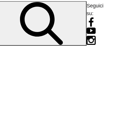
Seguici
su: