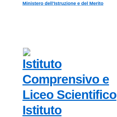
Vai ai contenuti
Vai al menu di navigazione
Vai al footer
Ministero dell'Istruzione e del Merito
Istituto
Comprensivo e
Liceo Scientifico
Istituto