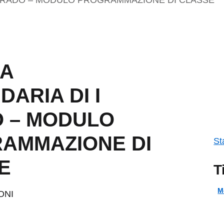
A
ARIA DI I
 – MODULO
AMMAZIONE DI
St
E
T
M
ONI