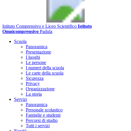
Istituto Comprensivo e Liceo Scientifico
Istituto
Omnicomprensivo
Padula
Scuola
Panoramica
Presentazione
I luoghi
Le persone
I numeri della scuola
Le carte della scuola
Sicurezza
Privacy
Organizzazione
La storia
Servizi
Panoramica
Personale scolastico
Famiglie e studenti
Percorsi di studio
Tutti i servizi
Novità