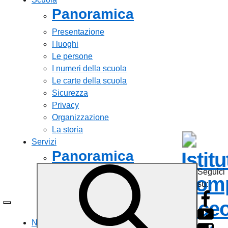
Panoramica
Presentazione
I luoghi
Le persone
I numeri della scuola
Le carte della scuola
Sicurezza
Privacy
Organizzazione
La storia
Servizi
Panoramica
Istit
Seguici
Personale scolastico
Comp
su:
Famiglie e studenti
Percorsi di studio
Liceo
Tutti i servizi
Novità