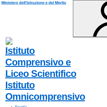
Vai ai contenuti
Vai al menu di navigazione
Vai al footer
Ministero dell'Istruzione e del Merito
Istituto
Comprensivo e
Liceo Scientifico
Istituto
Omnicomprensivo
Scuola