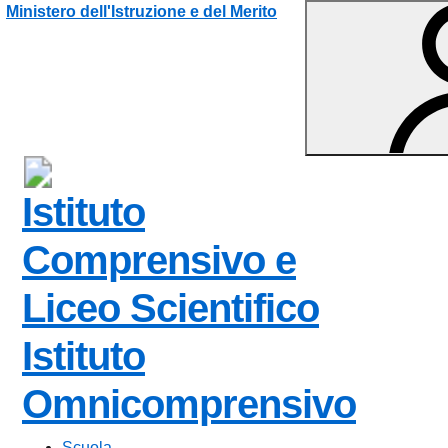
Vai ai contenuti
Vai al menu di navigazione
Vai al footer
Ministero dell'Istruzione e del Merito
Istituto
Comprensivo e
Liceo Scientifico
Istituto
Omnicomprensivo
Scuola