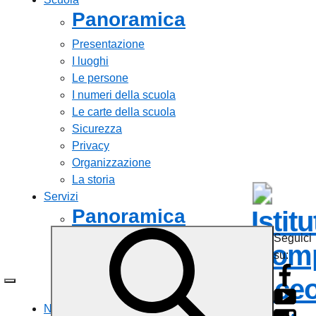
Panoramica
Presentazione
I luoghi
Le persone
I numeri della scuola
Le carte della scuola
Sicurezza
Privacy
Organizzazione
La storia
Servizi
Panoramica
Istit
Seguici
Personale scolastico
Comp
su:
Famiglie e studenti
Percorsi di studio
Liceo
Tutti i servizi
Novità