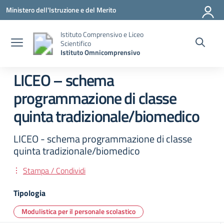
Vai ai contenuti
Vai al menu di navigazione
Vai al footer
Ministero dell'Istruzione e del Merito
Istituto Comprensivo e Liceo
Scientifico
Istituto Omnicomprensivo
LICEO – schema
programmazione di classe
quinta tradizionale/biomedico
LICEO - schema programmazione di classe
quinta tradizionale/biomedico
Stampa / Condividi
Tipologia
Modulistica per il personale scolastico