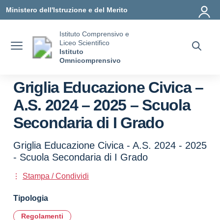
Vai ai contenuti
Vai al menu di navigazione
Vai al footer
Ministero dell'Istruzione e del Merito
Istituto Comprensivo e
Liceo Scientifico
Istituto
Omnicomprensivo
Griglia Educazione Civica –
A.S. 2024 – 2025 – Scuola
Secondaria di I Grado
Griglia Educazione Civica - A.S. 2024 - 2025
- Scuola Secondaria di I Grado
Stampa / Condividi
Tipologia
Regolamenti