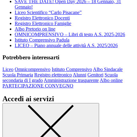
SAVE THE DATE! Open Day 2026 – 18 Gennaio, 31
Gennaio!
Liceo Scientifico “Carlo Pisacane”
Registro Elettronico Docenti
Registro Elettronico Famiglie
Albo Pretorio on line
OMNICOMPRENSIVO – Libri di testo A.S. 2025-2026
Istituto Comprensivo Padula
LICEO – Piano annuale delle attività A.S. 2025/2026
Potrebbero interessarti
Liceo
Omnicomprensivo
Istituto Comprensivo
Albo Sindacale
Scuola Primaria
Registro elettronico
Alunni
Genitori
Scuola
secondaria di I grado
Amministrazione trasparente
Albo online
PARTECIPAZIONE CONVEGNO
Accedi ai servizi