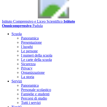
Istituto Comprensivo e Liceo Scientifico
Istituto
Omnicomprensivo
Padula
Scuola
Panoramica
Presentazione
I luoghi
Le persone
I numeri della scuola
Le carte della scuola
Sicurezza
Privacy
Organizzazione
La storia
Servizi
Panoramica
Personale scolastico
Famiglie e studenti
Percorsi di studio
Tutti i servizi
Novità