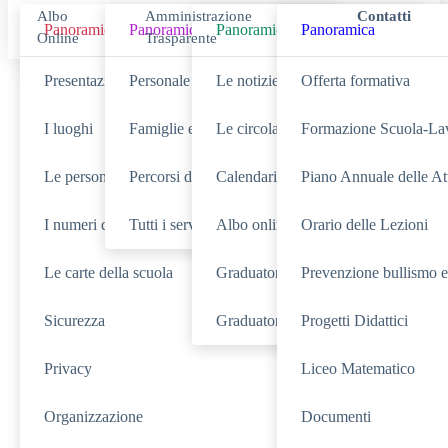
Albo
Amministrazione
Contatti
Panoramica
Panoramica
Panoramica
Panoramica
Online
Trasparente
Presentazione
Personale scolastico
Le notizie
Offerta formativa
Cerca
I luoghi
Famiglie e studenti
Le circolari
Formazione Scuola-La
Le persone
Percorsi di studio
Calendario eventi
Piano Annuale delle Att
SCUOLA
Cerca nella sezione
I numeri della scuola
Tutti i servizi
Albo online
Orario delle Lezioni
NOVITÀ
SERVIZI
Cerca tra le
Cerca nei
Le carte della scuola
Graduatorie Personale ATA
Prevenzione bullismo e
DIDATTICA
Cerca nella
Sicurezza
Graduatorie di Istituto Personale Do
Progetti Didattici
TUTTO IL SITO
Cerca in
Privacy
Liceo Matematico
RICERCHE FREQUENTI
Organizzazione
Documenti