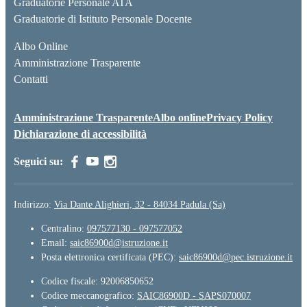
Graduatorie Personale ATA
Graduatorie di Istituto Personale Docente
Albo Online
Amministrazione Trasparente
Contatti
Amministrazione Trasparente
Albo online
Privacy Policy
Dichiarazione di accessibilità
Seguici su:
Indirizzo:
Via Dante Alighieri, 32 - 84034 Padula (Sa)
Centralino:
097577130 - 097577052
Email:
saic86900d@istruzione.it
Posta elettronica certificata (PEC):
saic86900d@pec.istruzione.it
Codice fiscale: 92006850652
Codice meccanografico:
SAIC86900D - SAPS070007