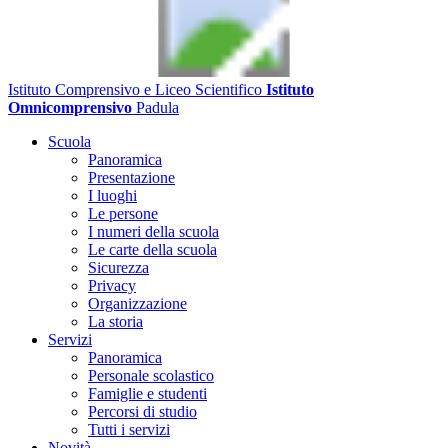
Istituto Comprensivo e Liceo Scientifico
Istituto
Omnicomprensivo
Padula
Scuola
Panoramica
Presentazione
I luoghi
Le persone
I numeri della scuola
Le carte della scuola
Sicurezza
Privacy
Organizzazione
La storia
Servizi
Panoramica
Personale scolastico
Famiglie e studenti
Percorsi di studio
Tutti i servizi
Novità