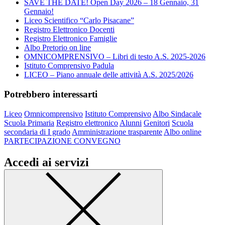
SAVE THE DATE! Open Day 2026 – 18 Gennaio, 31
Gennaio!
Liceo Scientifico “Carlo Pisacane”
Registro Elettronico Docenti
Registro Elettronico Famiglie
Albo Pretorio on line
OMNICOMPRENSIVO – Libri di testo A.S. 2025-2026
Istituto Comprensivo Padula
LICEO – Piano annuale delle attività A.S. 2025/2026
Potrebbero interessarti
Liceo
Omnicomprensivo
Istituto Comprensivo
Albo Sindacale
Scuola Primaria
Registro elettronico
Alunni
Genitori
Scuola
secondaria di I grado
Amministrazione trasparente
Albo online
PARTECIPAZIONE CONVEGNO
Accedi ai servizi