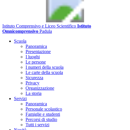
Istituto Comprensivo e Liceo Scientifico
Istituto
Omnicomprensivo
Padula
Scuola
Panoramica
Presentazione
I luoghi
Le persone
I numeri della scuola
Le carte della scuola
Sicurezza
Privacy
Organizzazione
La storia
Servizi
Panoramica
Personale scolastico
Famiglie e studenti
Percorsi di studio
Tutti i servizi
Novità