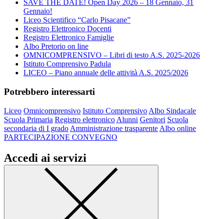
SAVE THE DATE! Open Day 2026 – 18 Gennaio, 31
Gennaio!
Liceo Scientifico “Carlo Pisacane”
Registro Elettronico Docenti
Registro Elettronico Famiglie
Albo Pretorio on line
OMNICOMPRENSIVO – Libri di testo A.S. 2025-2026
Istituto Comprensivo Padula
LICEO – Piano annuale delle attività A.S. 2025/2026
Potrebbero interessarti
Liceo
Omnicomprensivo
Istituto Comprensivo
Albo Sindacale
Scuola Primaria
Registro elettronico
Alunni
Genitori
Scuola
secondaria di I grado
Amministrazione trasparente
Albo online
PARTECIPAZIONE CONVEGNO
Accedi ai servizi