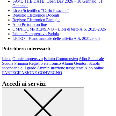
SAVE THE DATE! Open Day 2026 – 18 Gennaio, 31
Gennaio!
Liceo Scientifico “Carlo Pisacane”
Registro Elettronico Docenti
Registro Elettronico Famiglie
Albo Pretorio on line
OMNICOMPRENSIVO – Libri di testo A.S. 2025-2026
Istituto Comprensivo Padula
LICEO – Piano annuale delle attività A.S. 2025/2026
Potrebbero interessarti
Liceo
Omnicomprensivo
Istituto Comprensivo
Albo Sindacale
Scuola Primaria
Registro elettronico
Alunni
Genitori
Scuola
secondaria di I grado
Amministrazione trasparente
Albo online
PARTECIPAZIONE CONVEGNO
Accedi ai servizi