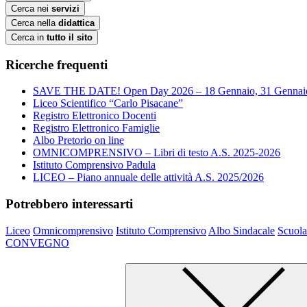
Cerca nei
servizi
Cerca nella
didattica
Cerca in
tutto il sito
Ricerche frequenti
SAVE THE DATE! Open Day 2026 – 18 Gennaio, 31 Gennai
Liceo Scientifico “Carlo Pisacane”
Registro Elettronico Docenti
Registro Elettronico Famiglie
Albo Pretorio on line
OMNICOMPRENSIVO – Libri di testo A.S. 2025-2026
Istituto Comprensivo Padula
LICEO – Piano annuale delle attività A.S. 2025/2026
Potrebbero interessarti
Liceo
Omnicomprensivo
Istituto Comprensivo
Albo Sindacale
Scuola
CONVEGNO