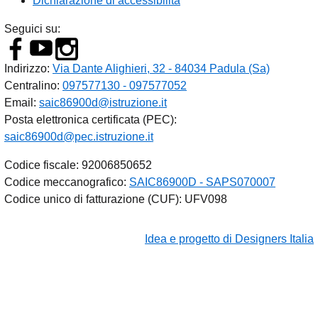
Dichiarazione di accessibilità
Seguici su:
Indirizzo:
Via Dante Alighieri, 32 - 84034 Padula (Sa)
Centralino:
097577130 - 097577052
Email:
saic86900d@istruzione.it
Posta elettronica certificata (PEC):
saic86900d@pec.istruzione.it
Codice fiscale: 92006850652
Codice meccanografico:
SAIC86900D - SAPS070007
Codice unico di fatturazione (CUF): UFV098
Idea e progetto di Designers Italia