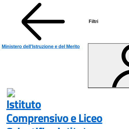
Filtri
Vai ai contenuti
Vai al menu di navigazione
Vai al footer
Ministero dell'Istruzione e del Merito
Istituto
Comprensivo e Liceo