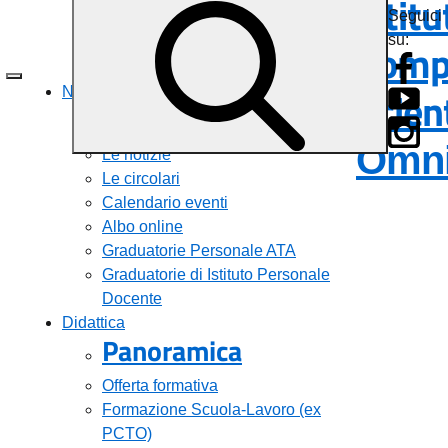
Istitu
Seguici
Famiglie e studenti
su:
Compr
Percorsi di studio
Tutti i servizi
Scien
Novità
Panoramica
Omni
Le notizie
Le circolari
Calendario eventi
Albo online
Graduatorie Personale ATA
Graduatorie di Istituto Personale
Docente
Didattica
Panoramica
Offerta formativa
Formazione Scuola-Lavoro (ex
PCTO)