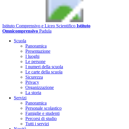
Istituto Comprensivo e Liceo Scientifico
Istituto
Omnicomprensivo
Padula
Scuola
Panoramica
Presentazione
I luoghi
Le persone
I numeri della scuola
Le carte della scuola
Sicurezza
Privacy
Organizzazione
La storia
Servizi
Panoramica
Personale scolastico
Famiglie e studenti
Percorsi di studio
Tutti i servizi
Novità