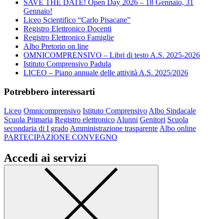
SAVE THE DATE! Open Day 2026 – 18 Gennaio, 31
Gennaio!
Liceo Scientifico “Carlo Pisacane”
Registro Elettronico Docenti
Registro Elettronico Famiglie
Albo Pretorio on line
OMNICOMPRENSIVO – Libri di testo A.S. 2025-2026
Istituto Comprensivo Padula
LICEO – Piano annuale delle attività A.S. 2025/2026
Potrebbero interessarti
Liceo
Omnicomprensivo
Istituto Comprensivo
Albo Sindacale
Scuola Primaria
Registro elettronico
Alunni
Genitori
Scuola
secondaria di I grado
Amministrazione trasparente
Albo online
PARTECIPAZIONE CONVEGNO
Accedi ai servizi