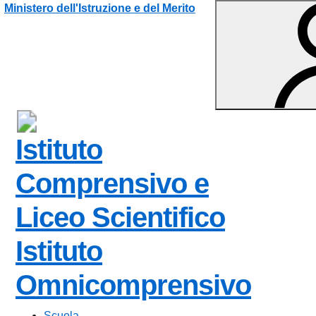
Vai ai contenuti
Vai al menu di navigazione
Vai al footer
Ministero dell'Istruzione e del Merito
Istituto
Comprensivo e
Liceo Scientifico
Istituto
Omnicomprensivo
Scuola