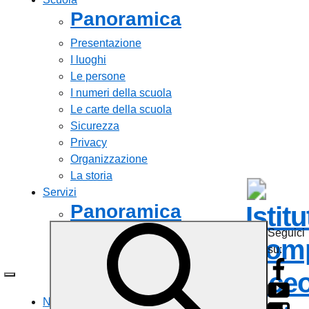
Panoramica
Presentazione
I luoghi
Le persone
I numeri della scuola
Le carte della scuola
Sicurezza
Privacy
Organizzazione
La storia
Servizi
Panoramica
Istit
Seguici
Personale scolastico
Comp
su:
Famiglie e studenti
Percorsi di studio
Liceo
Tutti i servizi
Novità