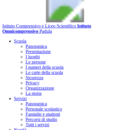
Istituto Comprensivo e Liceo Scientifico
Istituto
Omnicomprensivo
Padula
Scuola
Panoramica
Presentazione
I luoghi
Le persone
I numeri della scuola
Le carte della scuola
Sicurezza
Privacy
Organizzazione
La storia
Servizi
Panoramica
Personale scolastico
Famiglie e studenti
Percorsi di studio
Tutti i servizi
Novità