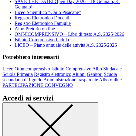
SAVE THE DATE! Open Day 2026 – 18 Gennaio, 31
Gennaio!
Liceo Scientifico “Carlo Pisacane”
Registro Elettronico Docenti
Registro Elettronico Famiglie
Albo Pretorio on line
OMNICOMPRENSIVO – Libri di testo A.S. 2025-2026
Istituto Comprensivo Padula
LICEO – Piano annuale delle attività A.S. 2025/2026
Potrebbero interessarti
Liceo
Omnicomprensivo
Istituto Comprensivo
Albo Sindacale
Scuola Primaria
Registro elettronico
Alunni
Genitori
Scuola
secondaria di I grado
Amministrazione trasparente
Albo online
PARTECIPAZIONE CONVEGNO
Accedi ai servizi