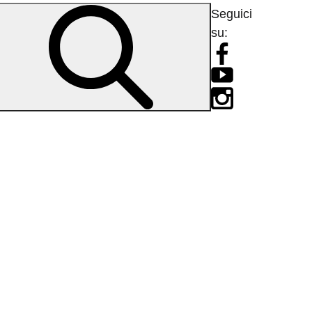
Seguici
su: