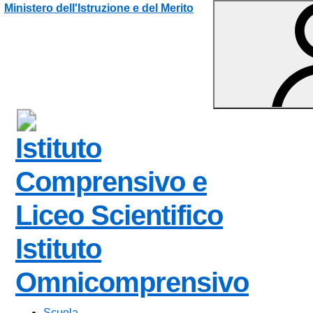
Vai ai contenuti
Vai al menu di navigazione
Vai al footer
Ministero dell'Istruzione e del Merito
Istituto
Comprensivo e
Liceo Scientifico
Istituto
Omnicomprensivo
Scuola