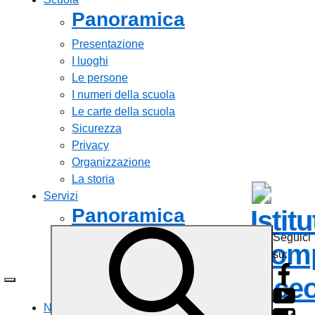
Panoramica
Presentazione
I luoghi
Le persone
I numeri della scuola
Le carte della scuola
Sicurezza
Privacy
Organizzazione
La storia
Servizi
Panoramica
Istit
Seguici
Personale scolastico
Comp
su:
Famiglie e studenti
Percorsi di studio
Liceo
Tutti i servizi
Novità