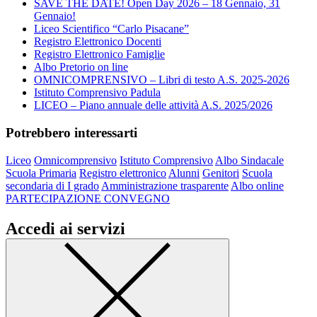
SAVE THE DATE! Open Day 2026 – 18 Gennaio, 31
Gennaio!
Liceo Scientifico “Carlo Pisacane”
Registro Elettronico Docenti
Registro Elettronico Famiglie
Albo Pretorio on line
OMNICOMPRENSIVO – Libri di testo A.S. 2025-2026
Istituto Comprensivo Padula
LICEO – Piano annuale delle attività A.S. 2025/2026
Potrebbero interessarti
Liceo
Omnicomprensivo
Istituto Comprensivo
Albo Sindacale
Scuola Primaria
Registro elettronico
Alunni
Genitori
Scuola
secondaria di I grado
Amministrazione trasparente
Albo online
PARTECIPAZIONE CONVEGNO
Accedi ai servizi