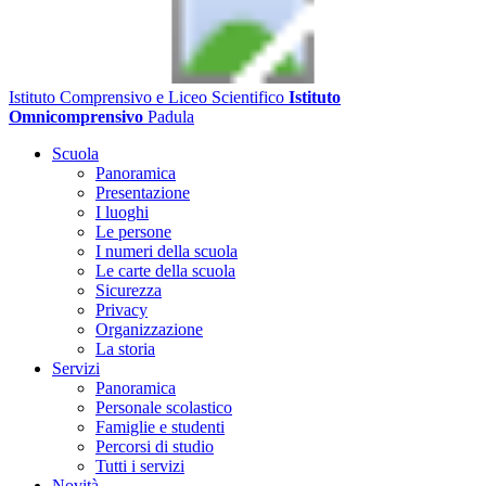
Istituto Comprensivo e Liceo Scientifico
Istituto
Omnicomprensivo
Padula
Scuola
Panoramica
Presentazione
I luoghi
Le persone
I numeri della scuola
Le carte della scuola
Sicurezza
Privacy
Organizzazione
La storia
Servizi
Panoramica
Personale scolastico
Famiglie e studenti
Percorsi di studio
Tutti i servizi
Novità