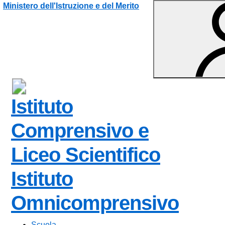
Vai ai contenuti
Vai al menu di navigazione
Vai al footer
Ministero dell'Istruzione e del Merito
Istituto
Comprensivo e
Liceo Scientifico
Istituto
Omnicomprensivo
Scuola