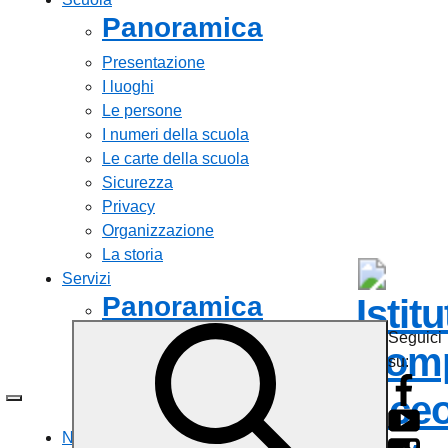
Panoramica
Presentazione
I luoghi
Le persone
I numeri della scuola
Le carte della scuola
Sicurezza
Privacy
Organizzazione
La storia
Servizi
Panoramica
Istit
Seguici
Personale scolastico
Comp
su:
Famiglie e studenti
Percorsi di studio
Liceo
Tutti i servizi
Novità