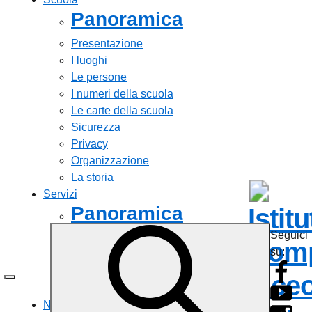
Panoramica
Presentazione
I luoghi
Le persone
I numeri della scuola
Le carte della scuola
Sicurezza
Privacy
Organizzazione
La storia
Servizi
Panoramica
Istit
Seguici
Personale scolastico
Comp
su:
Famiglie e studenti
Percorsi di studio
Liceo
Tutti i servizi
Novità