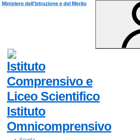
Vai ai contenuti
Vai al menu di navigazione
Vai al footer
Ministero dell'Istruzione e del Merito
Istituto
Comprensivo e
Liceo Scientifico
Istituto
Omnicomprensivo
Scuola