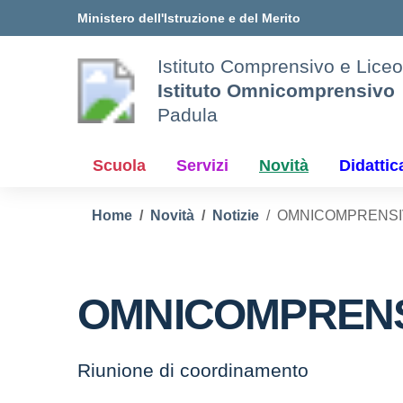
Vai ai contenuti
Vai al menu di navigazione
Vai al footer
Ministero dell'Istruzione e del Merito
Istituto Comprensivo e Liceo
Istituto Omnicomprensivo
Padula
Scuola
Servizi
Novità
Didattic
Home
Novità
Notizie
OMNICOMPRENSIVO 
OMNICOMPRENSIV
Riunione di coordinamento