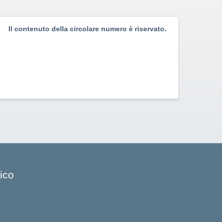
Il contenuto della circolare numero è riservato.
Il c
ico